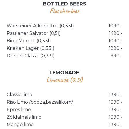
BOTTLED BEERS
Flaschenbier
Warsteiner Alkoholfrei (0,33l)
1090.-
Paulaner Salvator (0,5l)
1490.-
Birra Moretti (0,33l)
1090.-
Krieken Lager (0,33l)
1290.-
Dreher Classic (0,33l)
990.-
LEMONADE
Limonade (0,5l)
Classic limo
1390.-
Riso Limo /bodza,bazsalikom/
1390.-
Epres limo
1390.-
Zöldalmás limo
1390.-
Mango limo
1390.-