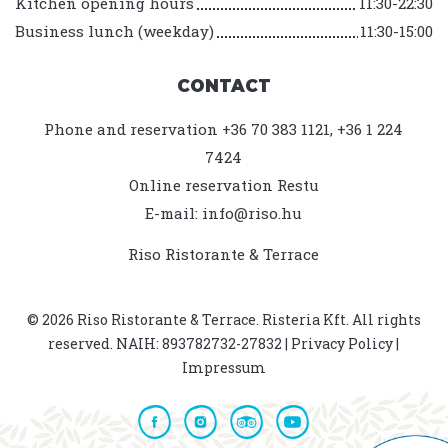
Kitchen opening hours
11:30-22:30
Business lunch (weekday)
11:30-15:00
CONTACT
Phone and reservation +36 70 383 1121, +36 1 224
7424
Online reservation
Restu
E-mail:
info@riso.hu
Riso Ristorante & Terrace
© 2026 Riso Ristorante & Terrace. Risteria Kft. All rights
reserved. NAIH: 893782732-27832 |
Privacy Policy
|
Impressum