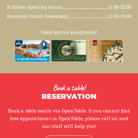
Kitchen opening hours
11:30-22:30
Business lunch (weekday)
11:30-15:00
Szép kártya acceptance!
Book a table!
RESERVATION
Book a table easily via OpenTable. If you cannot find
free appointment in OpenTable, please call us, and
our staff will help you!