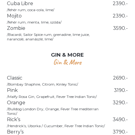
Cuba Libre
2390.-
/fehér rum, coca-cola, lime/
Mojito
2390.-
/fehér rum, menta, lime, szóda/
Zombie
3590.-
/Bacardi, Sailor Spice rum, grenadine, lime juice,
narancslé, ananászlé, lime/
GIN & MORE
Gin & More
Classic
2690.-
/Bombay Shaphire, Citrom, Kinley Tonic/
Pink
3190.-
/Malfy Rosa Gin, Grapefruit, Fever Tree Indian Tonic/
Orange
3290.-
/Bulldog London Dry, Orange, Fever Tree mediterran
Tonic/
Rick’s
3490.-
/Hendrick’s, Uborka / Cucumber, Fever Tree Indian Tonic/
Berry’s
3790.-