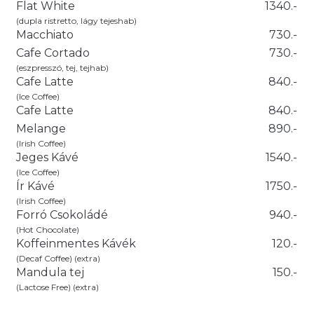
Flat White
1340.-
(dupla ristretto, lágy tejeshab)
Macchiato
730.-
Cafe Cortado
730.-
(eszpresszó, tej, tejhab)
Cafe Latte
840.-
(Ice Coffee)
Cafe Latte
840.-
Melange
890.-
(Irish Coffee)
Jeges Kávé
1540.-
(Ice Coffee)
Ír Kávé
1750.-
(Irish Coffee)
Forró Csokoládé
940.-
(Hot Chocolate)
Koffeinmentes Kávék
120.-
(Decaf Coffee) (extra)
Mandula tej
150.-
(Lactose Free) (extra)