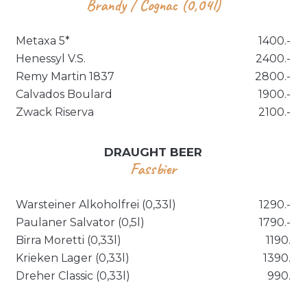
Brandy / Cognac (0,04l)
Metaxa 5*
1400.-
Henessyl V.S.
2400.-
Remy Martin 1837
2800.-
Calvados Boulard
1900.-
Zwack Riserva
2100.-
DRAUGHT BEER
Fassbier
Warsteiner Alkoholfrei (0,33l)
1290.-
Paulaner Salvator (0,5l)
1790.-
Birra Moretti (0,33l)
1190.
Krieken Lager (0,33l)
1390.
Dreher Classic (0,33l)
990.