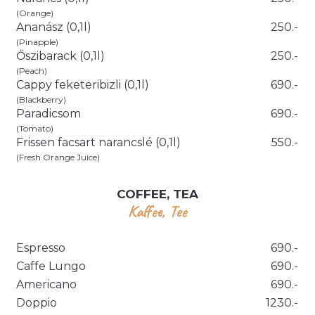
(Orange)
Ananász (0,1l)
250.-
(Pinapple)
Őszibarack (0,1l)
250.-
(Peach)
Cappy feketeribizli (0,1l)
690.-
(Blackberry)
Paradicsom
690.-
(Tomato)
Frissen facsart narancslé (0,1l)
550.-
(Fresh Orange Juice)
COFFEE, TEA
Kaffee, Tee
Espresso
690.-
Caffe Lungo
690.-
Americano
690.-
Doppio
1230.-