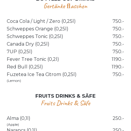
Gertänke ﬂaschen
Coca Cola / Light / Zero (0,25l)
750.-
Schweppes Orange (0,25l)
750.-
Schweppes Tonic (0,25l)
750.-
Canada Dry (0,25l)
750.-
7UP (0,25l)
750.-
Fever Tree Tonic (0,2l)
1190.-
Red Bull (0,25l)
1190.-
Fuzetea Ice Tea Citrom (0,25l)
750.-
(Lemon)
FRUITS DRINKS & SÄFE
Fruits Drinks & Säfe
Alma (0,1l)
250.-
(Apple)
Narancs (0,1l)
250.-