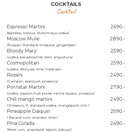
COCKTAILS
Cocktail
Espresso Martini
2690.-
/espresso, kahlua, Stolichnaya vodka/
Moscow Mule
2890.-
/Russian Standard, limejuice, gingerbeer/
Bloody Mary
2590.-
/vodka, paradicsomlé, bors, angustura/
Cosmopolitan
2590.-
/vodka, áfonyalé, lime, triple sec/
Rossini
2490.-
/Campari, eperpüré, prosecco/
Pornstar Martini
2790.-
/vodka, passion fruit püree, vanilia liqueur, prosecco/
Chili mangó martini
2490.-
/ Prosecco, R. standard vodka, mangópüré, chili /
Pineapple Daiquiri
2590.-
/ Bacardi rum, ananász, lime /
Pina Colada
2490.-
/fehér rum, ananászlé, tejszín, kókusz/