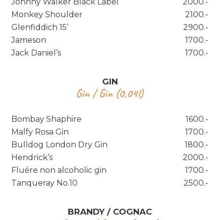
Johnny Walker Black Label
2000.-
Monkey Shoulder
2100.-
Glenfiddich 15’
2900.-
Jameson
1700.-
Jack Daniel’s
1700.-
GIN
Gin / Gin (0,04l)
Bombay Shaphire
1600.-
Malfy Rosa Gin
1700.-
Bulldog London Dry Gin
1800.-
Hendrick’s
2000.-
Fluére non alcoholic gin
1700.-
Tanqueray No.10
2500.-
BRANDY / COGNAC